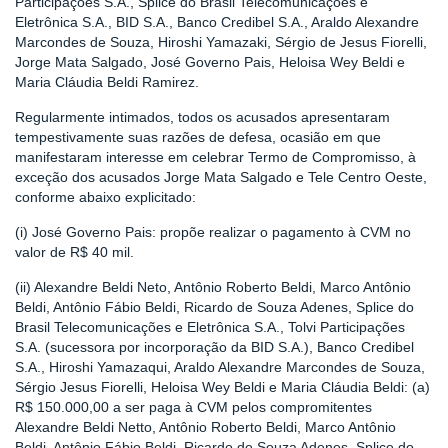
Participações S.A., Splice do Brasil Telecomunicações e
Eletrônica S.A., BID S.A., Banco Credibel S.A., Araldo Alexandre
Marcondes de Souza, Hiroshi Yamazaki, Sérgio de Jesus Fiorelli,
Jorge Mata Salgado, José Governo Pais, Heloisa Wey Beldi e
Maria Cláudia Beldi Ramirez.
Regularmente intimados, todos os acusados apresentaram
tempestivamente suas razões de defesa, ocasião em que
manifestaram interesse em celebrar Termo de Compromisso, à
exceção dos acusados Jorge Mata Salgado e Tele Centro Oeste,
conforme abaixo explicitado:
(i) José Governo Pais: propõe realizar o pagamento à CVM no
valor de R$ 40 mil.
(ii) Alexandre Beldi Neto, Antônio Roberto Beldi, Marco Antônio
Beldi, Antônio Fábio Beldi, Ricardo de Souza Adenes, Splice do
Brasil Telecomunicações e Eletrônica S.A., Tolvi Participações
S.A. (sucessora por incorporação da BID S.A.), Banco Credibel
S.A., Hiroshi Yamazaqui, Araldo Alexandre Marcondes de Souza,
Sérgio Jesus Fiorelli, Heloisa Wey Beldi e Maria Cláudia Beldi: (a)
R$ 150.000,00 a ser paga à CVM pelos compromitentes
Alexandre Beldi Netto, Antônio Roberto Beldi, Marco Antônio
Beldi, Antônio Fábio Beldi, Ricardo de Souza Adenes, Splice do