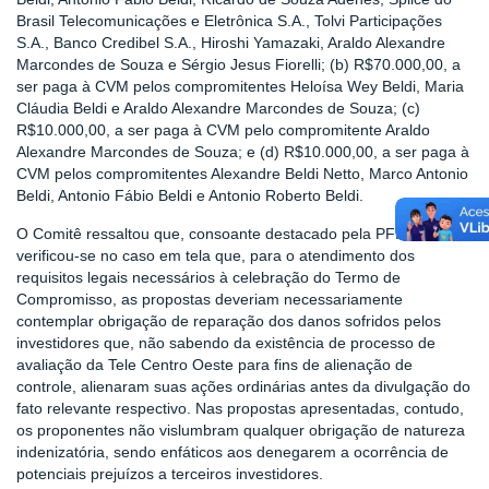
Brasil Telecomunicações e Eletrônica S.A., Tolvi Participações
S.A., Banco Credibel S.A., Hiroshi Yamazaki, Araldo Alexandre
Marcondes de Souza e Sérgio Jesus Fiorelli; (b) R$70.000,00, a
ser paga à CVM pelos compromitentes Heloísa Wey Beldi, Maria
Cláudia Beldi e Araldo Alexandre Marcondes de Souza; (c)
R$10.000,00, a ser paga à CVM pelo compromitente Araldo
Alexandre Marcondes de Souza; e (d) R$10.000,00, a ser paga à
CVM pelos compromitentes Alexandre Beldi Netto, Marco Antonio
Beldi, Antonio Fábio Beldi e Antonio Roberto Beldi.
O Comitê ressaltou que, consoante destacado pela PFE,
verificou-se no caso em tela que, para o atendimento dos
requisitos legais necessários à celebração do Termo de
Compromisso, as propostas deveriam necessariamente
contemplar obrigação de reparação dos danos sofridos pelos
investidores que, não sabendo da existência de processo de
avaliação da Tele Centro Oeste para fins de alienação de
controle, alienaram suas ações ordinárias antes da divulgação do
fato relevante respectivo. Nas propostas apresentadas, contudo,
os proponentes não vislumbram qualquer obrigação de natureza
indenizatória, sendo enfáticos aos denegarem a ocorrência de
potenciais prejuízos a terceiros investidores.