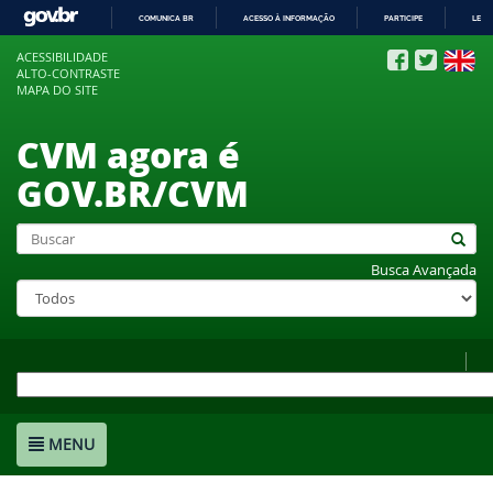
COMUNICA BR
ACESSO À INFORMAÇÃO
PARTICIPE
LEGI
IR
ACESSIBILIDADE
PARA
ALTO-CONTRASTE
O
MAPA DO SITE
CONTEÚDO
CVM agora é
GOV.BR/CVM
Busca Avançada
MENU