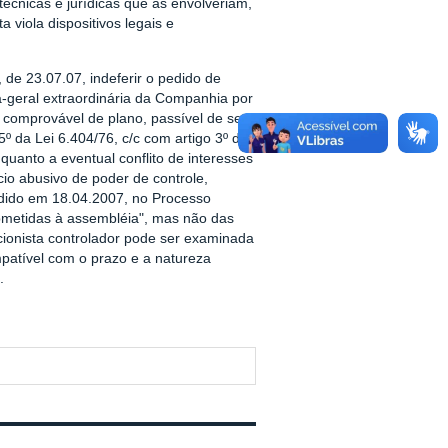
écnicas e jurídicas que as envolveriam,
 viola dispositivos legais e
e 23.07.07, indeferir o pedido de
-geral extraordinária da Companhia por
 comprovável de plano, passível de ser
º da Lei 6.404/76, c/c com artigo 3º da
uanto a eventual conflito de interesses
cio abusivo de poder de controle,
idido em 18.04.2007, no Processo
ubmetidas à assembléia", mas não das
cionista controlador pode ser examinada
mpatível com o prazo e a natureza
.