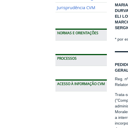
MARIA
Jurisprudência CVM
DURVA
ELI LO
MARCO
SERGI
NORMAS E ORIENTAÇÕES
* por e
PROCESSOS
PEDID
GERAL
Reg. n
ACESSO À INFORMAÇÃO CVM
Relato
Trata-
("Compa
admini
Morales
a inte
incorp