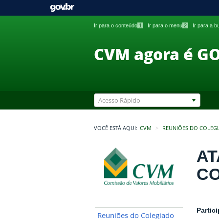
Ir para o conteúdo
1
Ir para o menu
2
Ir para a 
CVM agora é G
Acesso Rápido
VOCÊ ESTÁ AQUI:
CVM
REUNIÕES DO COLEG
AT
CO
Partic
Reuniões do Colegiado