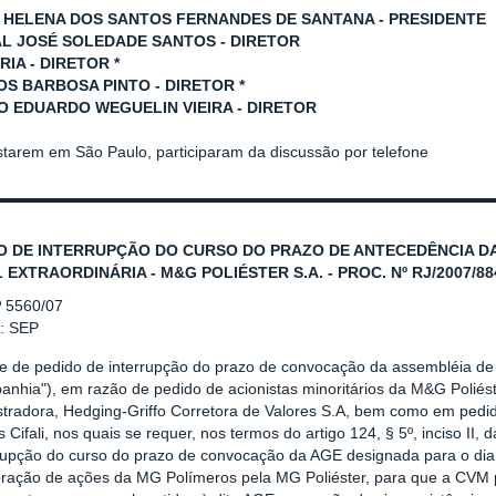
 HELENA DOS SANTOS FERNANDES DE SANTANA - PRESIDENTE
L JOSÉ SOLEDADE SANTOS - DIRETOR
RIA - DIRETOR *
S BARBOSA PINTO - DIRETOR *
O EDUARDO WEGUELIN VIEIRA - DIRETOR
starem em São Paulo, participaram da discussão por telefone
O DE INTERRUPÇÃO DO CURSO DO PRAZO DE ANTECEDÊNCIA D
 EXTRAORDINÁRIA - M&G POLIÉSTER S.A. - PROC. Nº RJ/2007/88
º 5560/07
r: SEP
se de pedido de interrupção do prazo de convocação da assembléia d
nhia"), em razão de pedido de acionistas minoritários da M&G Poliést
stradora, Hedging-Griffo Corretora de Valores S.A, bem como em pedi
 Cifali, nos quais se requer, nos termos do artigo 124, § 5º, inciso II,
rrupção do curso do prazo de convocação da AGE designada para o dia 
oração de ações da MG Polímeros pela MG Poliéster, para que a CVM 