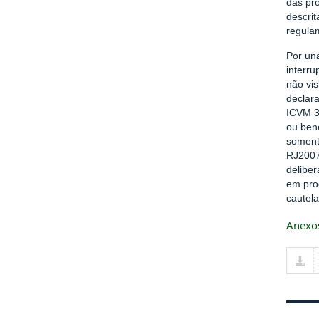
das pro
descrit
regula
Por un
interr
não vi
declara
ICVM 3
ou bene
soment
RJ2007
deliber
em pro
cautel
Anexo