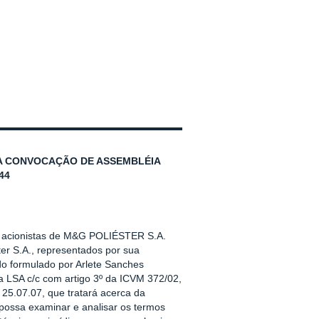
A CONVOCAÇÃO DE ASSEMBLÉIA
44
e acionistas de M&G POLIÉSTER S.A.
er S.A., representados por sua
do formulado por Arlete Sanches
 da LSA c/c com artigo 3º da ICVM 372/02,
25.07.07, que tratará acerca da
possa examinar e analisar os termos