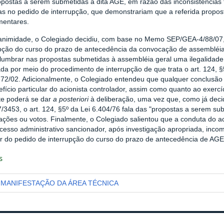
postas a serem submetidas à dita AGE, em razão das inconsistências t
as no pedido de interrupção, que demonstrariam que a referida proposta
mentares.
animidade, o Colegiado decidiu, com base no Memo SEP/GEA-4/88/07, d
upção do curso do prazo de antecedência da convocação de assembléia
slumbrar nas propostas submetidas à assembléia geral uma ilegalidade
da por meio do procedimento de interrupção de que trata o art. 124, §5
72/02. Adicionalmente, o Colegiado entendeu que qualquer conclusão q
fício particular do acionista controlador, assim como quanto ao exercí
e poderá se dar
a posteriori
à deliberação, uma vez que, como já dec
/3453, o art. 124, §5º da Lei 6.404/76 fala das "propostas a serem s
ações ou votos. Finalmente, o Colegiado salientou que a conduta do a
cesso administrativo sancionador, após investigação apropriada, inco
ar do pedido de interrupção do curso do prazo de antecedência de AGE
s
MANIFESTAÇÃO DA ÁREA TÉCNICA