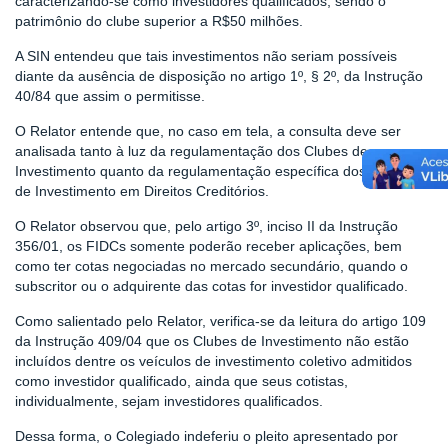
caracterizando-se como investidores qualificados, sendo o
patrimônio do clube superior a R$50 milhões.
A SIN entendeu que tais investimentos não seriam possíveis
diante da ausência de disposição no artigo 1º, § 2º, da Instrução
40/84 que assim o permitisse.
O Relator entende que, no caso em tela, a consulta deve ser
analisada tanto à luz da regulamentação dos Clubes de
Investimento quanto da regulamentação específica dos Fundos
de Investimento em Direitos Creditórios.
O Relator observou que, pelo artigo 3º, inciso II da Instrução
356/01, os FIDCs somente poderão receber aplicações, bem
como ter cotas negociadas no mercado secundário, quando o
subscritor ou o adquirente das cotas for investidor qualificado.
Como salientado pelo Relator, verifica-se da leitura do artigo 109
da Instrução 409/04 que os Clubes de Investimento não estão
incluídos dentre os veículos de investimento coletivo admitidos
como investidor qualificado, ainda que seus cotistas,
individualmente, sejam investidores qualificados.
Dessa forma, o Colegiado indeferiu o pleito apresentado por