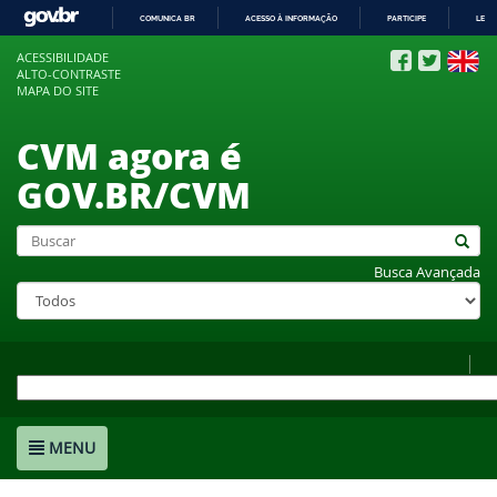
COMUNICA BR
ACESSO À INFORMAÇÃO
PARTICIPE
LEGI
IR
ACESSIBILIDADE
PARA
ALTO-CONTRASTE
O
MAPA DO SITE
CONTEÚDO
CVM agora é
GOV.BR/CVM
Busca Avançada
MENU