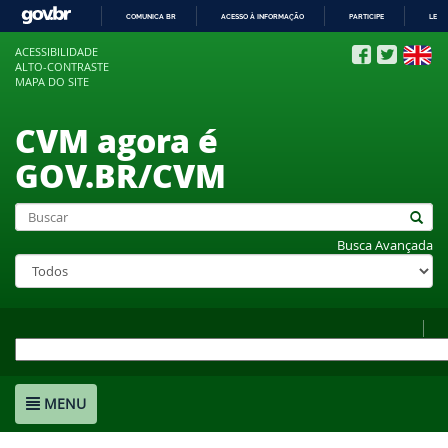
COMUNICA BR
ACESSO À INFORMAÇÃO
PARTICIPE
LEGI
IR
ACESSIBILIDADE
PARA
ALTO-CONTRASTE
O
MAPA DO SITE
CONTEÚDO
CVM agora é
GOV.BR/CVM
Busca Avançada
MENU