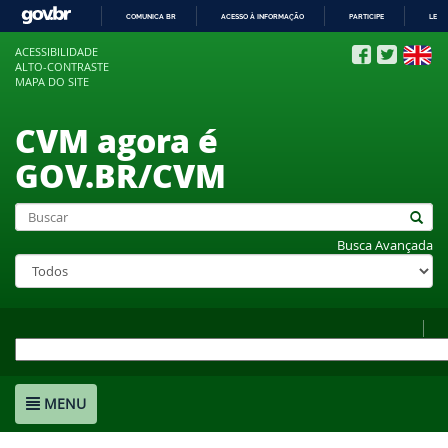
COMUNICA BR
ACESSO À INFORMAÇÃO
PARTICIPE
LEGI
IR
ACESSIBILIDADE
PARA
ALTO-CONTRASTE
O
MAPA DO SITE
CONTEÚDO
CVM agora é
GOV.BR/CVM
Busca Avançada
MENU