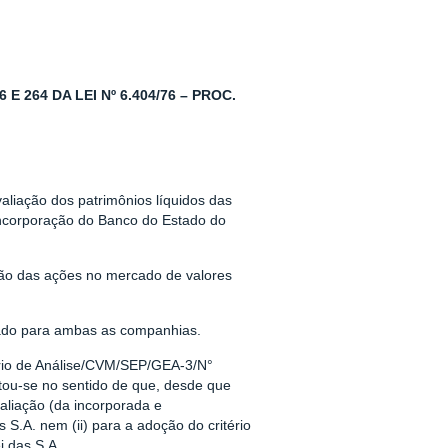
 264 DA LEI Nº 6.404/76 – PROC.
valiação dos patrimônios líquidos das
 incorporação do Banco do Estado do
tação das ações no mercado de valores
ontado para ambas as companhias.
rio de Análise/CVM/SEP/GEA-3/N°
u-se no sentido de que, desde que
valiação (da incorporada e
s S.A. nem (ii) para a adoção do critério
i das S.A.