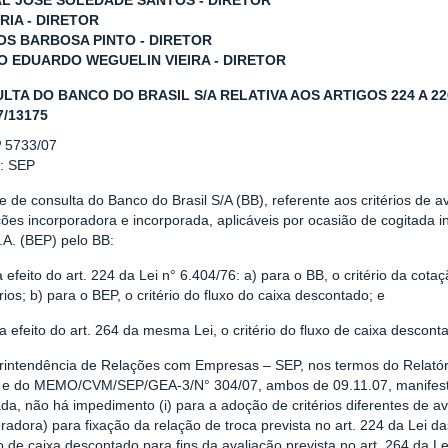
L JOSÉ SOLEDADE SANTOS - DIRETOR
RIA - DIRETOR
S BARBOSA PINTO - DIRETOR
O EDUARDO WEGUELIN VIEIRA - DIRETOR
LTA DO BANCO DO BRASIL S/A RELATIVA AOS ARTIGOS 224 A 226 E
7/13175
º 5733/07
r: SEP
e de consulta do Banco do Brasil S/A (BB), referente aos critérios de a
ições incorporadora e incorporada, aplicáveis por ocasião de cogitada
.A. (BEP) pelo BB:
a efeito do art. 224 da Lei n° 6.404/76: a) para o BB, o critério da co
rios; b) para o BEP, o critério do fluxo do caixa descontado; e
ra efeito do art. 264 da mesma Lei, o critério do fluxo de caixa desc
rintendência de Relações com Empresas – SEP, nos termos do Relató
 e do MEMO/CVM/SEP/GEA-3/N° 304/07, ambos de 09.11.07, manifesto
cada, não há impedimento (i) para a adoção de critérios diferentes de a
radora) para fixação da relação de troca prevista no art. 224 da Lei da
o de caixa descontado para fins da avaliação prevista no art. 264 da Le