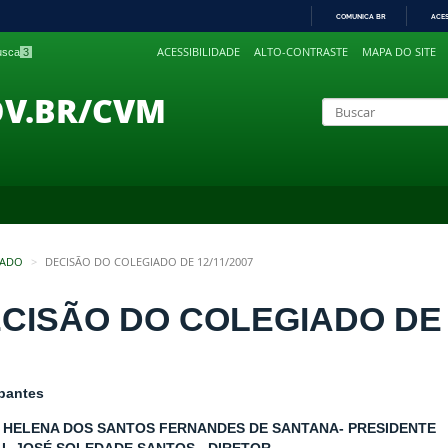
COMUNICA BR
ACE
IR
ACESSIBILIDADE
ALTO-CONTRASTE
MAPA DO SITE
busca
3
PARA
O
CONTEÚDO
OV.BR/CVM
IADO
DECISÃO DO COLEGIADO DE 12/11/2007
CISÃO DO COLEGIADO DE 1
ipantes
 HELENA DOS SANTOS FERNANDES DE SANTANA- PRESIDENTE