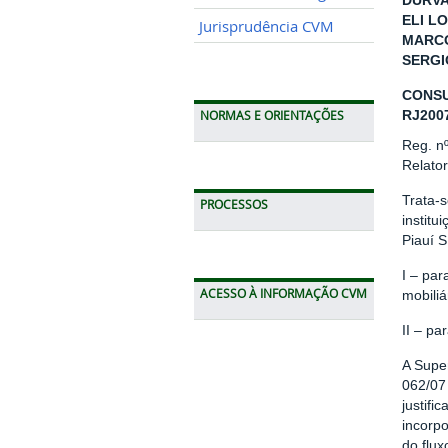
DURVA
ELI LO
Jurisprudência CVM
MARCO
SERGI
CONSU
RJ200
NORMAS E ORIENTAÇÕES
Reg. n
Relato
Trata-s
PROCESSOS
institu
Piauí S
I – par
ACESSO À INFORMAÇÃO CVM
mobiliá
II – pa
A Supe
062/07
justifi
incorpo
do flux