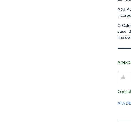
A SEP 
incorp
O Cole
caso, d
fins do
Anexo
Consul
ATA D