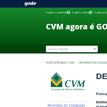
Ir para o conteúdo
1
Ir para o menu
2
Ir para a 
CVM agora é G
Acesso Rápido
VOCÊ ESTÁ AQUI:
CVM
REUNIÕES DO COLEG
DE
Partic
MARIA
Reuniões do Colegiado