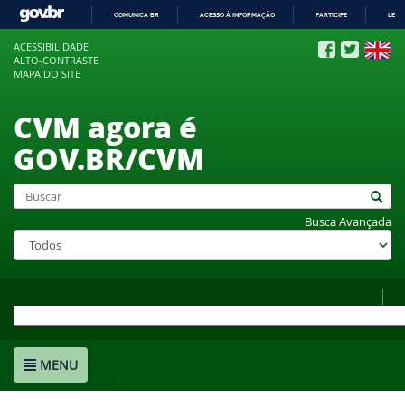
COMUNICA BR
ACESSO À INFORMAÇÃO
PARTICIPE
LEGI
IR
ACESSIBILIDADE
PARA
ALTO-CONTRASTE
O
MAPA DO SITE
CONTEÚDO
CVM agora é
GOV.BR/CVM
Busca Avançada
MENU