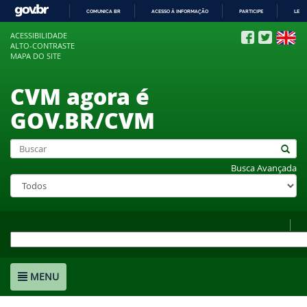
COMUNICA BR
ACESSO À INFORMAÇÃO
PARTICIPE
LEGI
IR
ACESSIBILIDADE
PARA
ALTO-CONTRASTE
O
MAPA DO SITE
CONTEÚDO
CVM agora é
GOV.BR/CVM
Busca Avançada
MENU