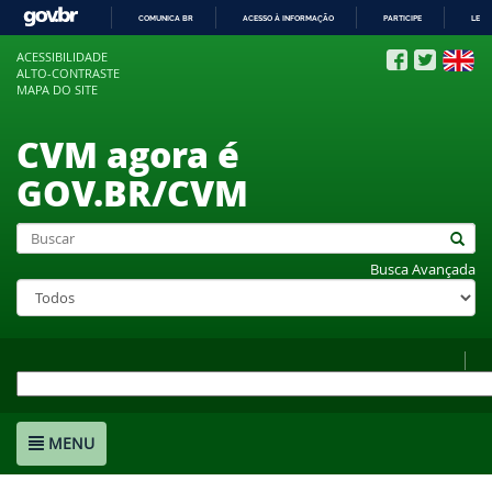
COMUNICA BR
ACESSO À INFORMAÇÃO
PARTICIPE
LEGI
IR
ACESSIBILIDADE
PARA
ALTO-CONTRASTE
O
MAPA DO SITE
CONTEÚDO
CVM agora é
GOV.BR/CVM
Busca Avançada
MENU