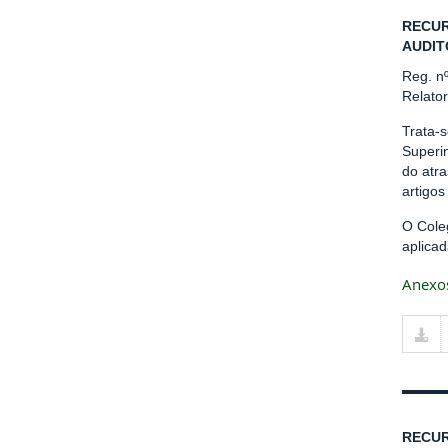
RECUR
AUDIT
Reg. n
Relato
Trata-
Superi
do atr
artigos
O Cole
aplicad
Anexo
RECUR