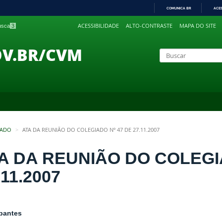
COMUNICA BR
ACE
IR
ACESSIBILIDADE
ALTO-CONTRASTE
MAPA DO SITE
busca
3
PARA
O
CONTEÚDO
OV.BR/CVM
IADO
ATA DA REUNIÃO DO COLEGIADO Nº 47 DE 27.11.2007
A DA REUNIÃO DO COLEGI
.11.2007
ipantes