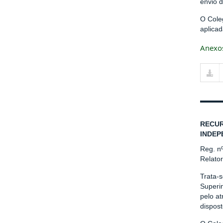
envio 
O Cole
aplicad
Anexo
RECUR
INDEP
Reg. n
Relato
Trata-
Superi
pelo a
dispos