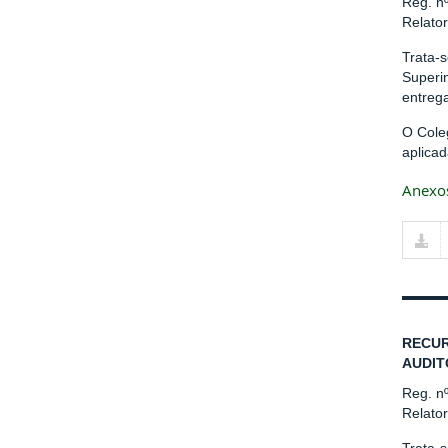
Reg. n
Relato
Trata-
Superi
entreg
O Cole
aplicad
Anexo
RECUR
AUDIT
Reg. n
Relato