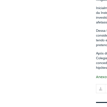
Inicial
da Ins
invest
afetas
Dessa 
conside
tendo e
pretend
Após di
Colegi
concedi
hipótes
Anexo