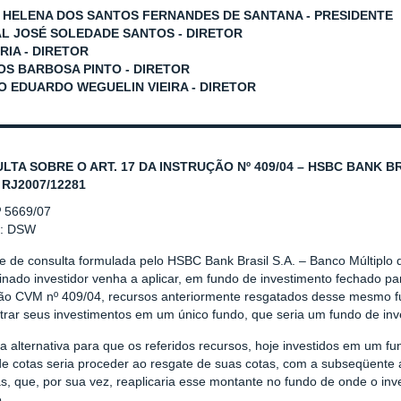
 HELENA DOS SANTOS FERNANDES DE SANTANA - PRESIDENTE
L JOSÉ SOLEDADE SANTOS - DIRETOR
RIA - DIRETOR
S BARBOSA PINTO - DIRETOR
O EDUARDO WEGUELIN VIEIRA - DIRETOR
LTA SOBRE O ART. 17 DA INSTRUÇÃO Nº 409/04 – HSBC BANK BR
 RJ2007/12281
º 5669/07
r: DSW
e de consulta formulada pelo HSBC Bank Brasil S.A. – Banco Múltiplo 
nado investidor venha a aplicar, em fundo de investimento fechado pa
ção CVM nº 409/04, recursos anteriormente resgatados desse mesmo fu
trar seus investimentos em um único fundo, que seria um fundo de inv
a alternativa para que os referidos recursos, hoje investidos em um fu
e cotas seria proceder ao resgate de suas cotas, com a subseqüente a
s, que, por sua vez, reaplicaria esse montante no fundo de onde o inv
.