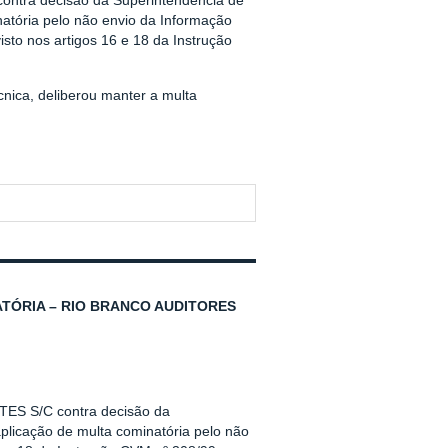
 contra decisão da Superintendência de
natória pelo não envio da Informação
sto nos artigos 16 e 18 da Instrução
nica, deliberou manter a multa
TÓRIA – RIO BRANCO AUDITORES
ES S/C contra decisão da
plicação de multa cominatória pelo não