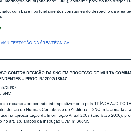
da Informação Anual (ano-base 2006), conforme previsto nos artigos 1
giado, com base nos fundamentos constantes do despacho da área téc
a.
s
MANIFESTAÇÃO DA ÁREA TÉCNICA
SO CONTRA DECISÃO DA SNC EM PROCESSO DE MULTA COMINA
ENDENTES – PROC. RJ2007/13547
º 5738/07
r: SNC
se de recurso apresentado intempestivamente pela TRÍADE AUDITO
ntendência de Normas Contábeis e de Auditoria – SNC, relacionada à ap
traso na apresentação da Informação Anual 2007 (ano-base 2006), prev
to no art. 18, ambos da Instrução CVM nº 308/99.