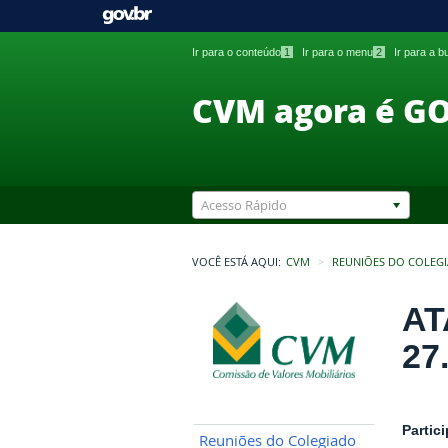
Ir para o conteúdo
1
Ir para o menu
2
Ir para a 
CVM agora é G
Acesso Rápido
VOCÊ ESTÁ AQUI:
CVM
REUNIÕES DO COLEG
AT
27
Partic
Reuniões do Colegiado