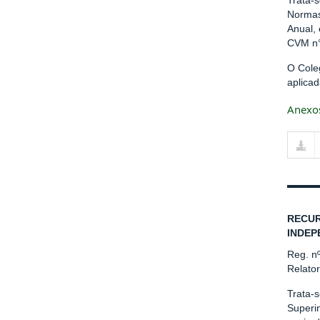
Trata-s
Normas
Anual, 
CVM n°
O Cole
aplicad
Anexo
RECUR
INDEP
Reg. n
Relato
Trata-
Superi