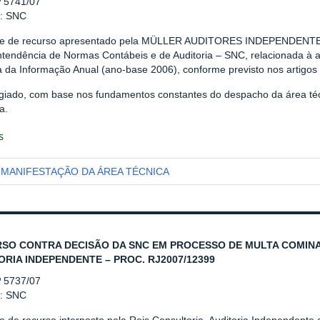
º 5741/07
r: SNC
se de recurso apresentado pela MÜLLER AUDITORES INDEPENDENTES
ntendência de Normas Contábeis e de Auditoria – SNC, relacionada à a
a da Informação Anual (ano-base 2006), conforme previsto nos artigos
giado, com base nos fundamentos constantes do despacho da área téc
a.
s
MANIFESTAÇÃO DA ÁREA TÉCNICA
SO CONTRA DECISÃO DA SNC EM PROCESSO DE MULTA COMINA
ORIA INDEPENDENTE – PROC. RJ2007/12399
º 5737/07
r: SNC