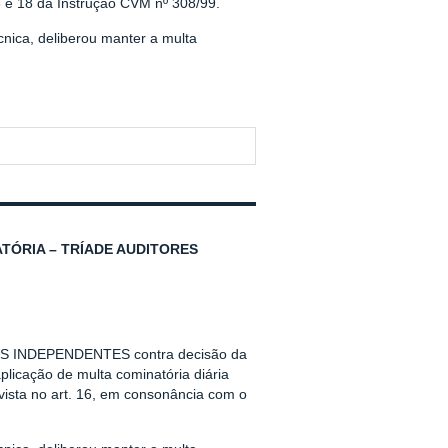
6 e 18 da Instrução CVM nº 308/99.
nica, deliberou manter a multa
TÓRIA – TRÍADE AUDITORES
RES INDEPENDENTES contra decisão da
licação de multa cominatória diária
ista no art. 16, em consonância com o