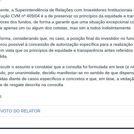
mente, a Superintendência de Relações com Investidores Institucionais 
trução CVM nº 409/04 é a de preservar os princípios da equidade e tra
idores dos fundos, de forma a garantir que uma situação excepcional 
se apenas um ou algum dos cotistas, mas sim a todos indistintamente.
forma, considerando que, no caso, a posição final do investidor no f
rou possível à concessão de autorização específica para a realização
m vista que os princípios de equidade e transparência antes referido
ida.
scutir o assunto e constatar que a consulta foi formulada em tese (e n
ado, por unanimidade, decidiu manifestar-se no sentido de que dispe
das diante de casos específicos e concretos e que, em tese, a vedaçã
e de resgate descrita na consulta.
s
VOTO DO RELATOR