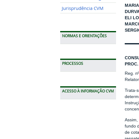
MARIA
Jurisprudência CVM
DURVA
ELI LO
MARCO
SERGI
NORMAS E ORIENTAÇÕES
CONSU
PROCESSOS
PROC.
Reg. n
Relato
Trata-s
ACESSO À INFORMAÇÃO CVM
determi
Instru
concen
Assim, 
fundo d
de cota
resgate