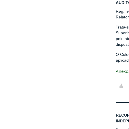
AUDIT
Reg. n
Relato
Trata-
Superi
pelo a
dispos
O Cole
aplicad
Anexo
RECUR
INDEP