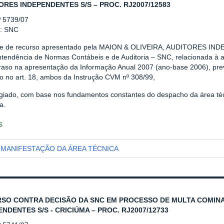
ORES INDEPENDENTES S/S – PROC. RJ2007/12583
º 5739/07
r: SNC
se de recurso apresentado pela MAION & OLIVEIRA, AUDITORES IND
ntendência de Normas Contábeis e de Auditoria – SNC, relacionada à ap
traso na apresentação da Informação Anual 2007 (ano-base 2006), prev
to no art. 18, ambos da Instrução CVM nº 308/99,
giado, com base nos fundamentos constantes do despacho da área téc
a.
s
MANIFESTAÇÃO DA ÁREA TÉCNICA
SO CONTRA DECISÃO DA SNC EM PROCESSO DE MULTA COMINA
ENDENTES S/S - CRICIÚMA – PROC. RJ2007/12733