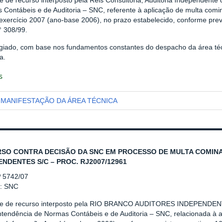
e de recurso interposto pela Reis Consultoria, Auditoria Independente
 Contábeis e de Auditoria – SNC, referente à aplicação de multa comi
exercício 2007 (ano-base 2006), no prazo estabelecido, conforme previ
 308/99.
giado, com base nos fundamentos constantes do despacho da área téc
a.
s
MANIFESTAÇÃO DA ÁREA TÉCNICA
SO CONTRA DECISÃO DA SNC EM PROCESSO DE MULTA COMINA
ENDENTES S/C – PROC. RJ2007/12961
º 5742/07
r: SNC
se de recurso interposto pela RIO BRANCO AUDITORES INDEPENDENT
ntendência de Normas Contábeis e de Auditoria – SNC, relacionada à a