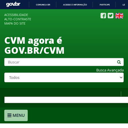
COMUNICA BR
ACESSO À INFORMAÇÃO
PARTICIPE
LEGI
IR
ACESSIBILIDADE
PARA
ALTO-CONTRASTE
O
MAPA DO SITE
CONTEÚDO
CVM agora é
GOV.BR/CVM
Busca Avançada
MENU