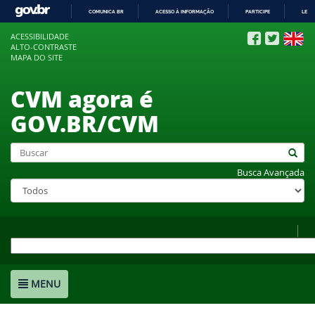
COMUNICA BR
ACESSO À INFORMAÇÃO
PARTICIPE
LEGI
IR
ACESSIBILIDADE
PARA
ALTO-CONTRASTE
O
MAPA DO SITE
CONTEÚDO
CVM agora é
GOV.BR/CVM
Busca Avançada
MENU