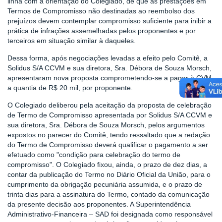
linha com a orientação do Colegiado, de que as prestações em
Termos de Compromisso não destinadas ao reembolso dos
prejuízos devem contemplar compromisso suficiente para inibir a
prática de infrações assemelhadas pelos proponentes e por
terceiros em situação similar à daqueles.
Dessa forma, após negociações levadas a efeito pelo Comitê, a
Solidus S/A CCVM e sua diretora, Sra. Débora de Souza Morsch,
apresentaram nova proposta comprometendo-se a pagar à CVM
a quantia de R$ 20 mil, por proponente.
O Colegiado deliberou pela aceitação da proposta de celebração
de Termo de Compromisso apresentada por Solidus S/A CCVM e
sua diretora, Sra. Débora de Souza Morsch, pelos argumentos
expostos no parecer do Comitê, tendo ressaltado que a redação
do Termo de Compromisso deverá qualificar o pagamento a ser
efetuado como "condição para celebração do termo de
compromisso". O Colegiado fixou, ainda, o prazo de dez dias, a
contar da publicação do Termo no Diário Oficial da União, para o
cumprimento da obrigação pecuniária assumida, e o prazo de
trinta dias para a assinatura do Termo, contado da comunicação
da presente decisão aos proponentes. A Superintendência
Administrativo-Financeira – SAD foi designada como responsável