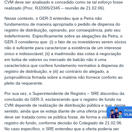
CVM deve ser analisado e concedido como se tal esforço fosse
realizado (Proc. RJ2005/2345 – reunião de 21.02.06).
Nesse contexto, o GER-3 entendeu que a Petra não
fundamentou de maneira apropriada o pedido de dispensa do
registro de distribuição, opinando, por conseqüência, pelo seu
indeferimento. Especificamente sobre as alegações da Petra, o
GER-3 considerou que: (i) o fato de os investidores serem sócios
não é suficiente para caracterizar a existência de um interesse
único e indissociável; (ii) a inadmissão das cotas à negociação
em bolsa de valores ou mercado de balcão não é uma
característica que confere fundamento normativo à dispensa do
registro de distribuição; e (iii) ao contrário do alegado, a
jurisprudência firmada sobre a matéria não fornece conforto ao
pleito da requerente.
Por sua vez, o Superintendente de Registro – SRE discordou da
conclusão do GER-3, esclarecendo que o registro de fundo na
CVM depende de realização de distribuição pública e que, nesse
sentido, ainda que se esteja diante de uma oferta privada, ela
deve ser tratada como se pública fosse, de forma a viabilizar o
registro do fundo, conforme decisão do Colegiado de 21.02.06.
No caso específico, o SRE entendeu que a oferta poderia ser