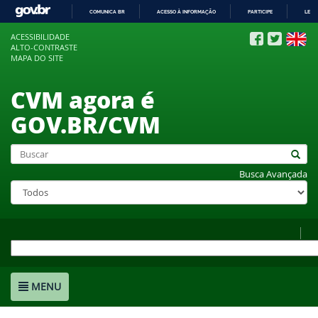
COMUNICA BR
ACESSO À INFORMAÇÃO
PARTICIPE
LEGI
IR
ACESSIBILIDADE
PARA
ALTO-CONTRASTE
O
MAPA DO SITE
CONTEÚDO
CVM agora é
GOV.BR/CVM
Busca Avançada
MENU