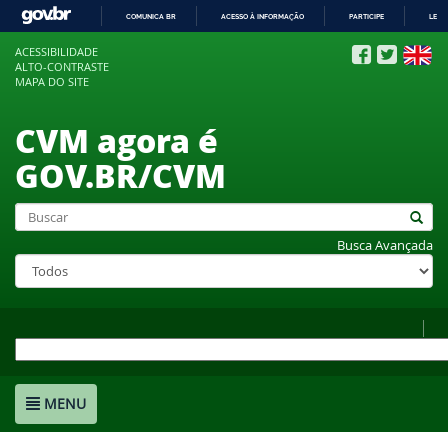
COMUNICA BR
ACESSO À INFORMAÇÃO
PARTICIPE
LEGI
IR
ACESSIBILIDADE
PARA
ALTO-CONTRASTE
O
MAPA DO SITE
CONTEÚDO
CVM agora é
GOV.BR/CVM
Busca Avançada
MENU