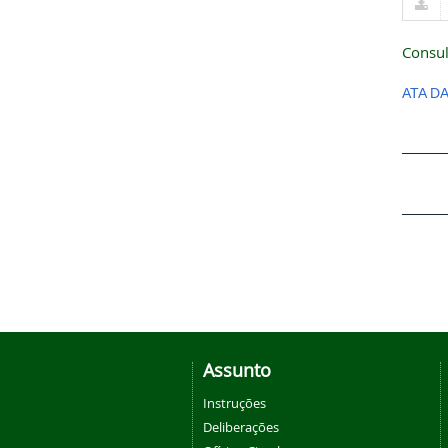
Consul
ATA D
Assunto
Instruções
Deliberações