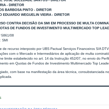
L JOSÉ SOLEDADE SANTOS - DIRETOR
RIA - DIRETOR
S BARBOSA PINTO - DIRETOR
O EDUARDO WEGUELIN VIEIRA - DIRETOR
SO CONTRA DECISÃO DA SMI EM PROCESSO DE MULTA COMINA
OTAS DE FUNDOS DE INVESTIMENTO MULTIMERCADO TOP LEADE
º 5861/08
r: SMI
se de recurso interposto por UBS Pactual Serviços Financeiros S/A DT
ações com o Mercado e Intermediários de aplicação de multa cominatór
e limite estabelecido no art. 14 da Instrução 452/07, no envio do Per
imento em Quotas de Fundos de Investimento Multimercado Top Leader
giado, com base na manifestação da área técnica, consubstanciada n
plicada.
s