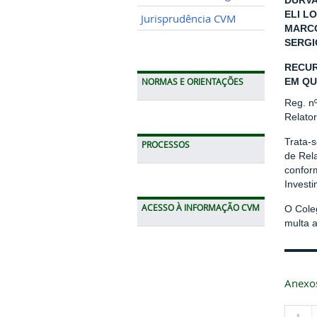
DURVA
ELI LO
Jurisprudência CVM
MARCO
SERGI
RECUR
EM QU
NORMAS E ORIENTAÇÕES
Reg. n
Relato
Trata-
PROCESSOS
de Rel
conform
Invest
ACESSO À INFORMAÇÃO CVM
O Cole
multa a
Anexo