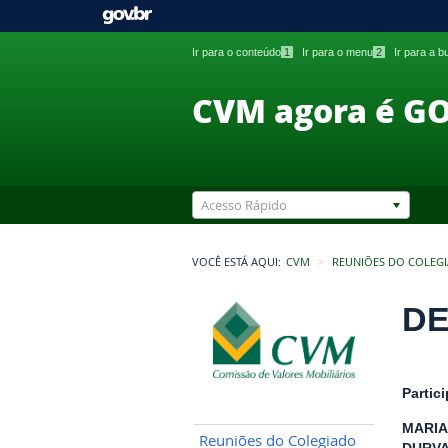
Ir para o conteúdo
1
Ir para o menu
2
Ir para a 
CVM agora é G
Acesso Rápido
VOCÊ ESTÁ AQUI:
CVM
REUNIÕES DO COLEG
DE
Partic
MARIA
Reuniões do Colegiado