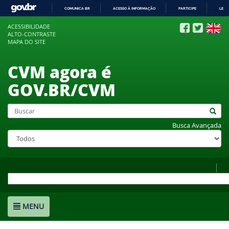
COMUNICA BR
ACESSO À INFORMAÇÃO
PARTICIPE
LEGI
IR
ACESSIBILIDADE
PARA
ALTO-CONTRASTE
O
MAPA DO SITE
CONTEÚDO
CVM agora é
GOV.BR/CVM
Busca Avançada
MENU