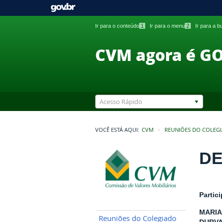
Ir para o conteúdo
1
Ir para o menu
2
Ir para a 
CVM agora é G
Acesso Rápido
VOCÊ ESTÁ AQUI:
CVM
REUNIÕES DO COLEG
DE
Partic
MARIA
Reuniões do Colegiado