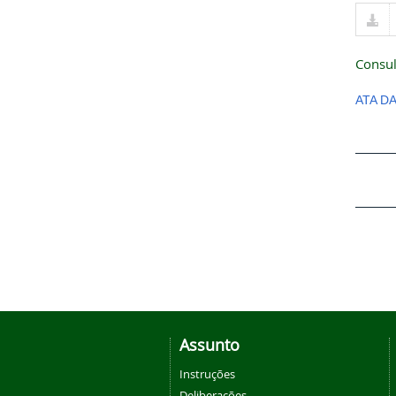
Consul
ATA D
Assunto
Instruções
Deliberações