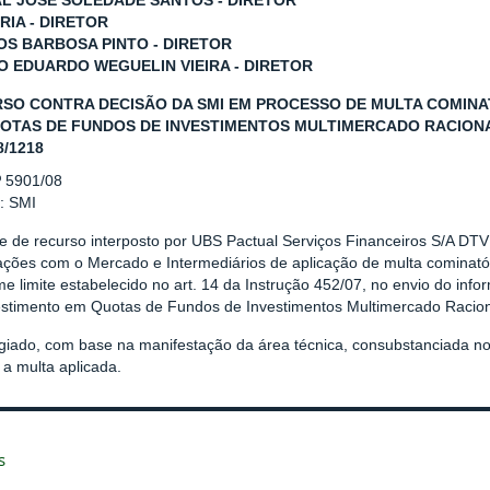
L JOSÉ SOLEDADE SANTOS - DIRETOR
RIA - DIRETOR
S BARBOSA PINTO - DIRETOR
O EDUARDO WEGUELIN VIEIRA - DIRETOR
SO CONTRA DECISÃO DA SMI EM PROCESSO DE MULTA COMINA
OTAS DE FUNDOS DE INVESTIMENTOS MULTIMERCADO RACIONA
8/1218
º 5901/08
r: SMI
se de recurso interposto por UBS Pactual Serviços Financeiros S/A DT
ações com o Mercado e Intermediários de aplicação de multa cominatór
e limite estabelecido no art. 14 da Instrução 452/07, no envio do info
estimento em Quotas de Fundos de Investimentos Multimercado Racion
giado, com base na manifestação da área técnica, consubstanciada 
a multa aplicada.
s