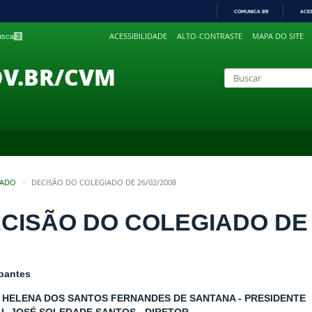
COMUNICA BR
ACE
IR
ACESSIBILIDADE
ALTO-CONTRASTE
MAPA DO SITE
busca
3
PARA
O
CONTEÚDO
OV.BR/CVM
IADO
DECISÃO DO COLEGIADO DE 26/02/2008
CISÃO DO COLEGIADO DE 2
ipantes
 HELENA DOS SANTOS FERNANDES DE SANTANA - PRESIDENTE