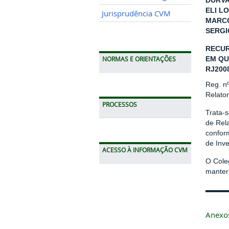
DURVA
ELI LO
Jurisprudência CVM
MARCO
SERGI
RECUR
EM QU
NORMAS E ORIENTAÇÕES
RJ200
Reg. n
Relato
PROCESSOS
Trata-
de Rel
conform
de Inv
ACESSO À INFORMAÇÃO CVM
O Cole
manter 
Anexo