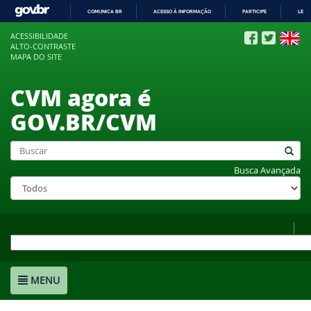
COMUNICA BR
ACESSO À INFORMAÇÃO
PARTICIPE
LEGI
IR
ACESSIBILIDADE
PARA
ALTO-CONTRASTE
O
MAPA DO SITE
CONTEÚDO
CVM agora é
GOV.BR/CVM
Busca Avançada
MENU