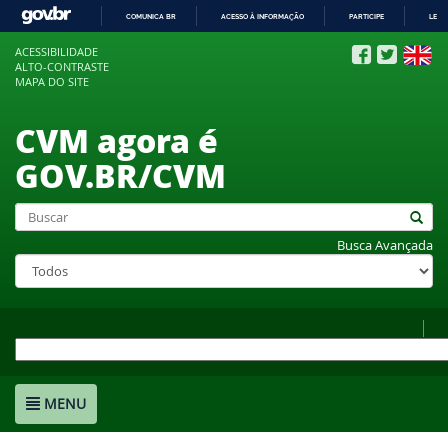
COMUNICA BR
ACESSO À INFORMAÇÃO
PARTICIPE
LEGI
IR
ACESSIBILIDADE
PARA
ALTO-CONTRASTE
O
MAPA DO SITE
CONTEÚDO
CVM agora é
GOV.BR/CVM
Busca Avançada
MENU