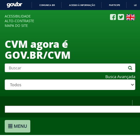
COMUNICA BR
ACESSO À INFORMAÇÃO
PARTICIPE
LEGI
IR
ACESSIBILIDADE
PARA
ALTO-CONTRASTE
O
MAPA DO SITE
CONTEÚDO
CVM agora é
GOV.BR/CVM
Busca Avançada
MENU