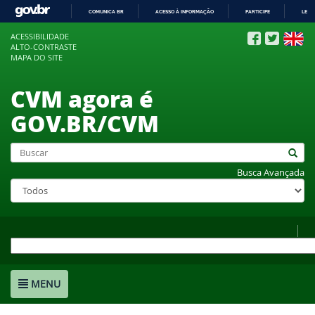
COMUNICA BR
ACESSO À INFORMAÇÃO
PARTICIPE
LEGI
IR
ACESSIBILIDADE
PARA
ALTO-CONTRASTE
O
MAPA DO SITE
CONTEÚDO
CVM agora é
GOV.BR/CVM
Busca Avançada
MENU