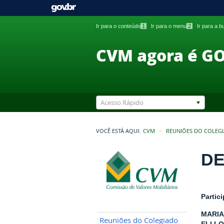
Ir para o conteúdo
1
Ir para o menu
2
Ir para a 
CVM agora é G
Acesso Rápido
VOCÊ ESTÁ AQUI:
CVM
REUNIÕES DO COLEG
DE
Partic
MARIA
Reuniões do Colegiado