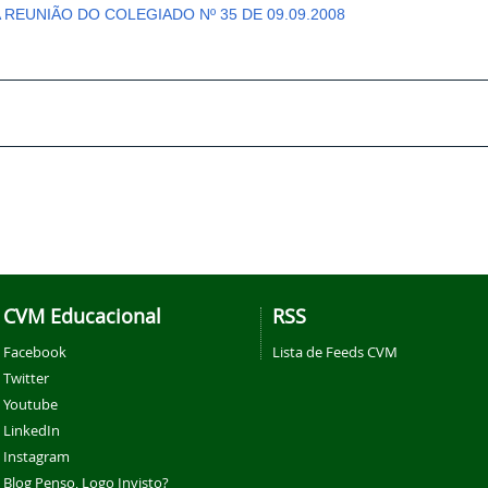
A REUNIÃO DO COLEGIADO Nº 35 DE 09.09.2008
CVM Educacional
RSS
Facebook
Lista de Feeds CVM
Twitter
Youtube
LinkedIn
Instagram
Blog Penso, Logo Invisto?