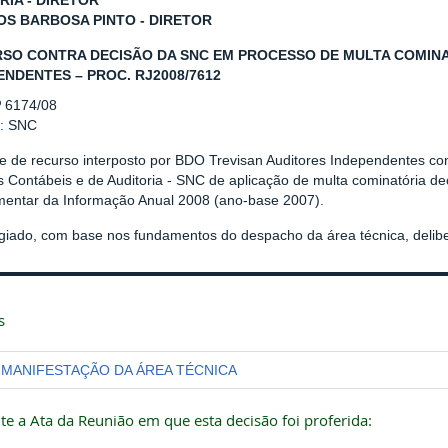
RIA - DIRETOR
S BARBOSA PINTO - DIRETOR
SO CONTRA DECISÃO DA SNC EM PROCESSO DE MULTA COMINA
ENDENTES – PROC. RJ2008/7612
º 6174/08
r: SNC
se de recurso interposto por BDO Trevisan Auditores Independentes co
 Contábeis e de Auditoria - SNC de aplicação de multa cominatória de
mentar da Informação Anual 2008 (ano-base 2007).
giado, com base nos fundamentos do despacho da área técnica, delibe
s
MANIFESTAÇÃO DA ÁREA TÉCNICA
te a Ata da Reunião em que esta decisão foi proferida: