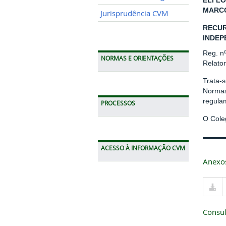
ELI LO
MARCO
Jurisprudência CVM
RECUR
INDEP
Reg. n
NORMAS E ORIENTAÇÕES
Relato
Trata-
Normas
regula
PROCESSOS
O Cole
ACESSO À INFORMAÇÃO CVM
Anexo
Consul