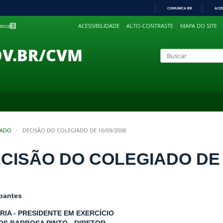
COMUNICA BR
ACE
IR
ACESSIBILIDADE
ALTO-CONTRASTE
MAPA DO SITE
busca
3
PARA
O
CONTEÚDO
OV.BR/CVM
IADO
DECISÃO DO COLEGIADO DE 16/09/2008
CISÃO DO COLEGIADO DE 1
ipantes
ORIA - PRESIDENTE EM EXERCÍCIO