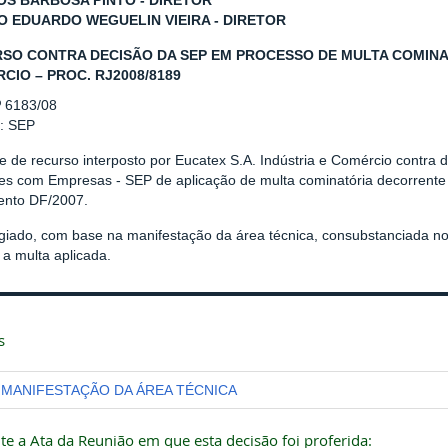
S BARBOSA PINTO - DIRETOR
O EDUARDO WEGUELIN VIEIRA - DIRETOR
SO CONTRA DECISÃO DA SEP EM PROCESSO DE MULTA COMINATÓ
CIO – PROC. RJ2008/8189
º 6183/08
r: SEP
e de recurso interposto por Eucatex S.A. Indústria e Comércio contra
es com Empresas - SEP de aplicação de multa cominatória decorrente
nto DF/2007.
giado, com base na manifestação da área técnica, consubstanciada 
a multa aplicada.
s
MANIFESTAÇÃO DA ÁREA TÉCNICA
te a Ata da Reunião em que esta decisão foi proferida: