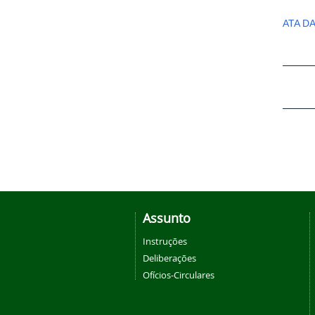
ATA D
Assunto
Instruções
Deliberações
Ofícios-Circulares