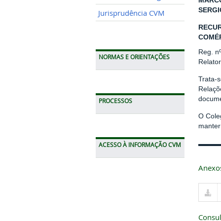
MARCO
SERGI
Jurisprudência CVM
RECUR
COMÉR
Reg. n
NORMAS E ORIENTAÇÕES
Relato
Trata-s
Relaçõ
docume
PROCESSOS
O Cole
manter 
ACESSO À INFORMAÇÃO CVM
Anexo
Consul