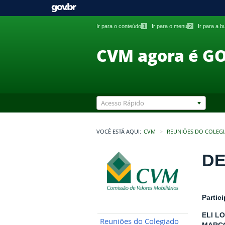
Ir para o conteúdo
1
Ir para o menu
2
Ir para a 
CVM agora é G
Acesso Rápido
VOCÊ ESTÁ AQUI:
CVM
REUNIÕES DO COLEG
DE
Partic
ELI L
Reuniões do Colegiado