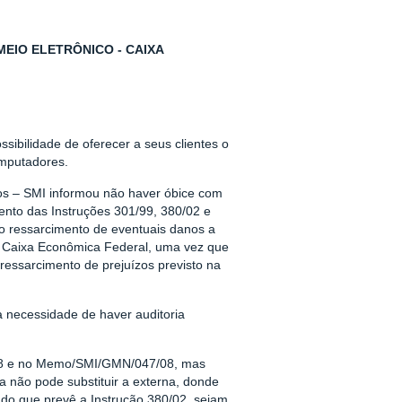
EIO ELETRÔNICO - CAIXA
ibilidade de oferecer a seus clientes o
omputadores.
os – SMI informou não haver óbice com
mento das Instruções 301/99, 380/02 e
ao ressarcimento de eventuais danos a
a Caixa Econômica Federal, uma vez que
essarcimento de prejuízos previsto na
a necessidade de haver auditoria
/08 e no Memo/SMI/GMN/047/08, mas
na não pode substituir a externa, donde
 do que prevê a Instrução 380/02, sejam