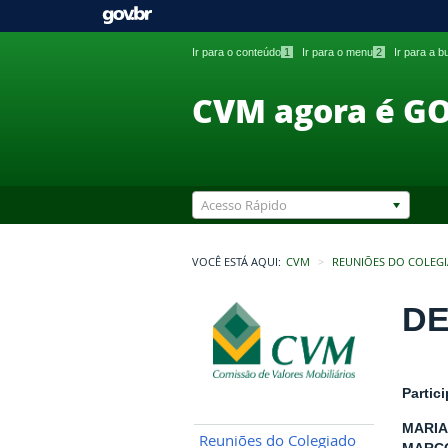
Ir para o conteúdo
1
Ir para o menu
2
Ir para a 
CVM agora é G
Acesso Rápido
VOCÊ ESTÁ AQUI:
CVM
REUNIÕES DO COLEG
DE
Partic
MARIA
Reuniões do Colegiado