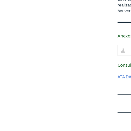
realiz
houver 
Anexo
Consul
ATA D