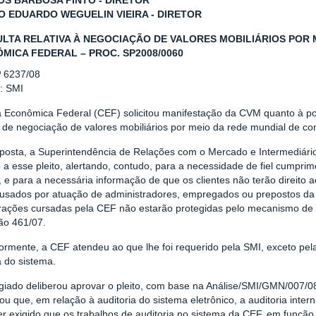
S BARBOSA PINTO - DIRETOR
O EDUARDO WEGUELIN VIEIRA - DIRETOR
LTA RELATIVA À NEGOCIAÇÃO DE VALORES MOBILIÁRIOS POR M
MICA FEDERAL – PROC. SP2008/0060
º 6237/08
r: SMI
 Econômica Federal (CEF) solicitou manifestação da CVM quanto à poss
o de negociação de valores mobiliários por meio da rede mundial de c
posta, a Superintendência de Relações com o Mercado e Intermediári
 a esse pleito, alertando, contudo, para a necessidade de fiel cumpri
 e para a necessária informação de que os clientes não terão direito 
ausados por atuação de administradores, empregados ou prepostos d
rações cursadas pela CEF não estarão protegidas pelo mecanismo de r
ão 461/07.
ormente, a CEF atendeu ao que lhe foi requerido pela SMI, exceto pel
a do sistema.
giado deliberou aprovar o pleito, com base na Análise/SMI/GMN/007
ou que, em relação à auditoria do sistema eletrônico, a auditoria inter
r exigido que os trabalhos de auditoria no sistema da CEF, em função