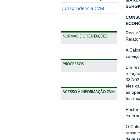
MARCO
SERGI
Jurisprudência CVM
CONSU
ECONÔ
Reg. n
NORMAS E ORIENTAÇÕES
Relato
A Caixa
serviç
PROCESSOS
Em res
relação
387/03,
eles c
ACESSO À INFORMAÇÃO CVM
as ope
Instruç
Posteri
extern
O Cole
ressalv
deve se