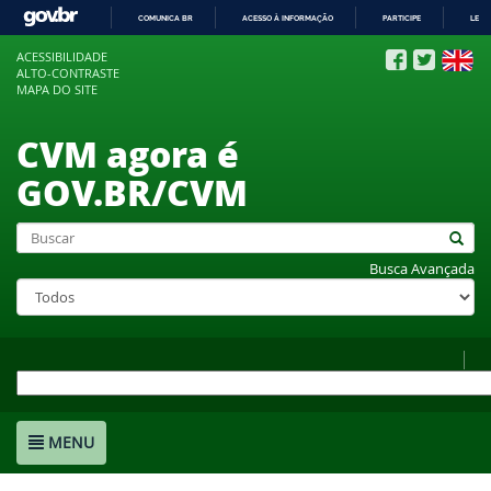
COMUNICA BR
ACESSO À INFORMAÇÃO
PARTICIPE
LEGI
IR
ACESSIBILIDADE
PARA
ALTO-CONTRASTE
O
MAPA DO SITE
CONTEÚDO
CVM agora é
GOV.BR/CVM
Busca Avançada
MENU