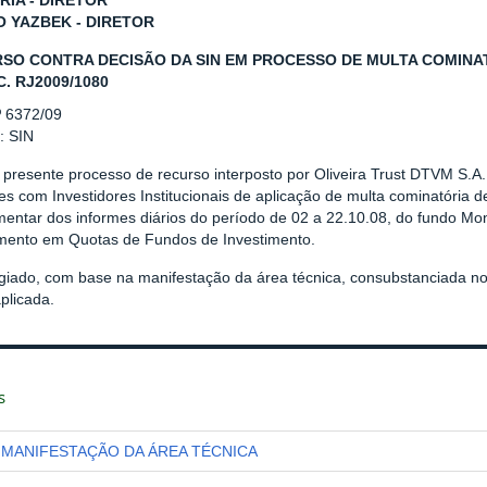
RIA - DIRETOR
O YAZBEK - DIRETOR
SO CONTRA DECISÃO DA SIN EM PROCESSO DE MULTA COMINATÓ
C. RJ2009/1080
º 6372/09
: SIN
 presente processo de recurso interposto por Oliveira Trust DTVM S.A
s com Investidores Institucionais de aplicação de multa cominatória 
mentar dos informes diários do período de 02 a 22.10.08, do fundo M
imento em Quotas de Fundos de Investimento.
giado, com base na manifestação da área técnica, consubstanciada n
plicada.
s
MANIFESTAÇÃO DA ÁREA TÉCNICA