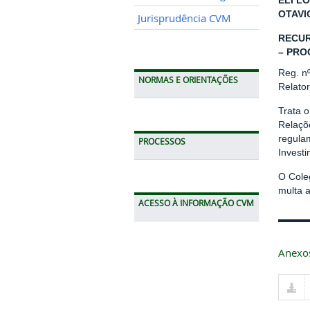
ELI LO
OTAVI
Jurisprudência CVM
RECUR
– PRO
Reg. n
NORMAS E ORIENTAÇÕES
Relator
Trata o
Relaçõe
regula
PROCESSOS
Invest
O Cole
multa a
ACESSO À INFORMAÇÃO CVM
Anexo