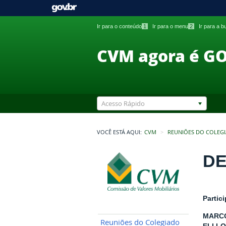
Ir para o conteúdo
1
Ir para o menu
2
Ir para a 
CVM agora é G
Acesso Rápido
VOCÊ ESTÁ AQUI:
CVM
REUNIÕES DO COLEG
DE
Partic
MARCO
Reuniões do Colegiado