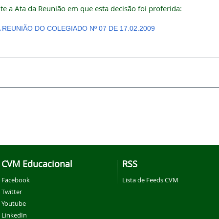
te a Ata da Reunião em que esta decisão foi proferida:
A REUNIÃO DO COLEGIADO Nº 07 DE 17.02.2009
CVM Educacional
RSS
Facebook
Lista de Feeds CVM
Twitter
Youtube
LinkedIn