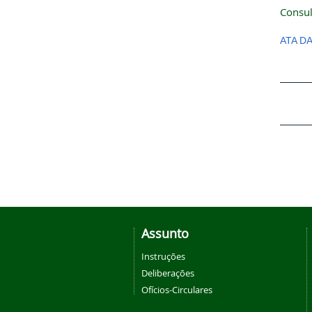
Consul
ATA D
Assunto
Instruções
Deliberações
Ofícios-Circulares