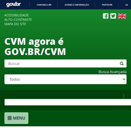
COMUNICA BR
ACESSO À INFORMAÇÃO
PARTICIPE
LEGI
IR
ACESSIBILIDADE
PARA
ALTO-CONTRASTE
O
MAPA DO SITE
CONTEÚDO
CVM agora é
GOV.BR/CVM
Busca Avançada
MENU