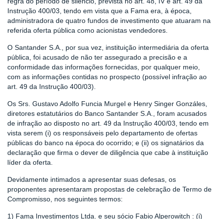
regra do período de silêncio, prevista no art. 48, IV e art. 49 da
Instrução 400/03, tendo em vista que a Fama era, à época,
administradora de quatro fundos de investimento que atuaram na
referida oferta pública como acionistas vendedores.
O Santander S.A., por sua vez, instituição intermediária da oferta
pública, foi acusado de não ter assegurado a precisão e a
conformidade das informações fornecidas, por qualquer meio,
com as informações contidas no prospecto (possível infração ao
art. 49 da Instrução 400/03).
Os Srs. Gustavo Adolfo Funcia Murgel e Henry Singer Gonzáles,
diretores estatutários do Banco Santander S.A., foram acusados
de infração ao disposto no art. 49 da Instrução 400/03, tendo em
vista serem (i) os responsáveis pelo departamento de ofertas
públicas do banco na época do ocorrido; e (ii) os signatários da
declaração que firma o dever de diligência que cabe à instituição
líder da oferta.
Devidamente intimados a apresentar suas defesas, os
proponentes apresentaram propostas de celebração de Termo de
Compromisso, nos seguintes termos:
1) Fama Investimentos Ltda. e seu sócio Fabio Alperowitch : (i)