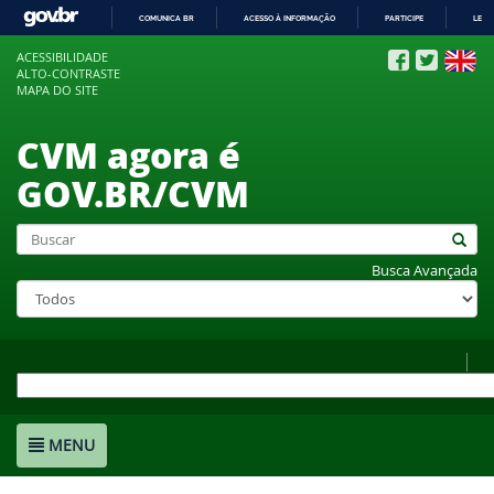
COMUNICA BR
ACESSO À INFORMAÇÃO
PARTICIPE
LEGI
IR
ACESSIBILIDADE
PARA
ALTO-CONTRASTE
O
MAPA DO SITE
CONTEÚDO
CVM agora é
GOV.BR/CVM
Busca Avançada
MENU