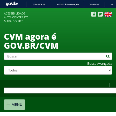
COMUNICA BR
ACESSO À INFORMAÇÃO
PARTICIPE
LEGI
IR
ACESSIBILIDADE
PARA
ALTO-CONTRASTE
O
MAPA DO SITE
CONTEÚDO
CVM agora é
GOV.BR/CVM
Busca Avançada
MENU