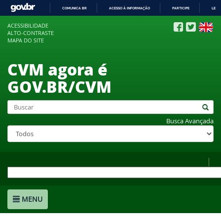
COMUNICA BR
ACESSO À INFORMAÇÃO
PARTICIPE
LEGI
IR
ACESSIBILIDADE
PARA
ALTO-CONTRASTE
O
MAPA DO SITE
CONTEÚDO
CVM agora é
GOV.BR/CVM
Busca Avançada
MENU