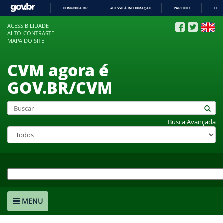
COMUNICA BR
ACESSO À INFORMAÇÃO
PARTICIPE
LEGI
IR
ACESSIBILIDADE
PARA
ALTO-CONTRASTE
O
MAPA DO SITE
CONTEÚDO
CVM agora é
GOV.BR/CVM
Busca Avançada
MENU