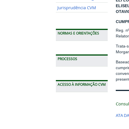
ELI LO
ELISE
Jurisprudência CVM
OTAVI
CUMPR
Reg. n
NORMAS E ORIENTAÇÕES
Relato
Trata-
Morgan
PROCESSOS
Basead
cumpri
conven
presen
ACESSO À INFORMAÇÃO CVM
Consul
ATA D