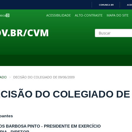
COMUNICA BR
ACE
IR
ACESSIBILIDADE
ALTO-CONTRASTE
MAPA DO SITE
busca
3
PARA
O
CONTEÚDO
OV.BR/CVM
IADO
DECISÃO DO COLEGIADO DE 09/06/2009
CISÃO DO COLEGIADO DE 0
ipantes
S BARBOSA PINTO - PRESIDENTE EM EXERCÍCIO