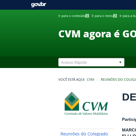
Ir para o conteúdo
1
Ir para o menu
2
Ir para a 
CVM agora é G
Acesso Rápido
VOCÊ ESTÁ AQUI:
CVM
REUNIÕES DO COLEG
DE
Partic
MARCO
Reuniões do Colegiado