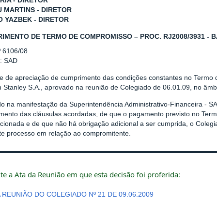
RIA - DIRETOR
U MARTINS - DIRETOR
O YAZBEK - DIRETOR
IMENTO DE TERMO DE COMPROMISSO – PROC. RJ2008/3931 - 
º 6106/08
r: SAD
se de apreciação de cumprimento das condições constantes no Termo
 Stanley S.A., aprovado na reunião de Colegiado de 06.01.09, no âmb
o na manifestação da Superintendência Administrativo-Financeira - SA
mento das cláusulas acordadas, de que o pagamento previsto no Ter
cionada e de que não há obrigação adicional a ser cumprida, o Coleg
te processo em relação ao compromitente.
te a Ata da Reunião em que esta decisão foi proferida:
A REUNIÃO DO COLEGIADO Nº 21 DE 09.06.2009