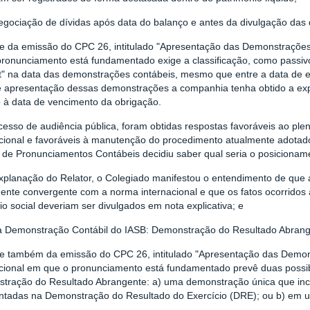
egociação de dívidas após data do balanço e antes da divulgação das
se da emissão do CPC 26, intitulado "Apresentação das Demonstrações
pronunciamento está fundamentado exige a classificação, como passivo
lt" na data das demonstrações contábeis, mesmo que entre a data de e
e apresentação dessas demonstrações a companhia tenha obtido a ex
o à data de vencimento da obrigação.
cesso de audiência pública, foram obtidas respostas favoráveis ao pl
cional e favoráveis à manutenção do procedimento atualmente adotado 
 de Pronunciamentos Contábeis decidiu saber qual seria o posicionam
planação do Relator, o Colegiado manifestou o entendimento de que a 
ente convergente com a norma internacional e que os fatos ocorridos
io social deveriam ser divulgados em nota explicativa; e
a Demonstração Contábil do IASB: Demonstração do Resultado Abrang
se também da emissão do CPC 26, intitulado "Apresentação das Demon
acional em que o pronunciamento está fundamentado prevê duas possi
tração do Resultado Abrangente: a) uma demonstração única que inclu
ntadas na Demonstração do Resultado do Exercício (DRE); ou b) em