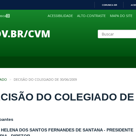
COMUNICA BR
ACE
IR
ACESSIBILIDADE
ALTO-CONTRASTE
MAPA DO SITE
busca
3
PARA
O
CONTEÚDO
OV.BR/CVM
IADO
DECISÃO DO COLEGIADO DE 30/06/2009
CISÃO DO COLEGIADO DE 3
ipantes
 HELENA DOS SANTOS FERNANDES DE SANTANA - PRESIDENTE