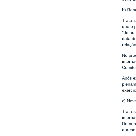
b) Ren
Trata-
que o 
"defau
data d
relaçã
No pro
interna
Comitê
Após ex
plenam
exercíc
c) Nov
Trata-
intern
Demons
aprese