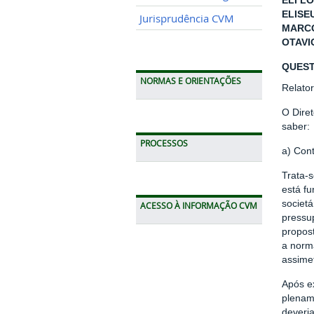
ELI LO
ELISE
Jurisprudência CVM
MARCO
OTAVI
QUEST
NORMAS E ORIENTAÇÕES
Relato
O Diret
saber:
PROCESSOS
a) Cont
Trata-
está f
societá
ACESSO À INFORMAÇÃO CVM
pressup
propost
a norma
assime
Após ex
plenam
deveria