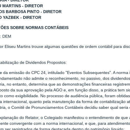
RIA - DIRETOR
U MARTINS - DIRETOR
S BARBOSA PINTO - DIRETOR
O YAZBEK - DIRETOR
ÕES SOBRE NORMAS CONTÁBEIS
r: DEM
or Eliseu Martins trouxe algumas questões de ordem contábil para dis
abilização de Dividendos Propostos:
se da emissão do CPC 24, intitulado "Eventos Subsequentes". A norma
undamentado não admite o reconhecimento, no passivo, dos dividendos
ria, no entanto, determina que as demonstrações financeiras registre
osto da sua aprovação pela AGO e, em função disso, a prática tem sid
o como exigibilidade. No processo de audiência pública, foram obtida
 internacional, quanto pela manutenção da forma de contabilização at
tria, o Comitê de Pronunciamentos Contábeis decidiu saber qual seria
planação do Relator, o Colegiado manifestou o entendimento de que a 
ente convergente com a norma internacional, e que, para atendimento 
m ser registrados de forma destacada dentro do patrimônio líquido;