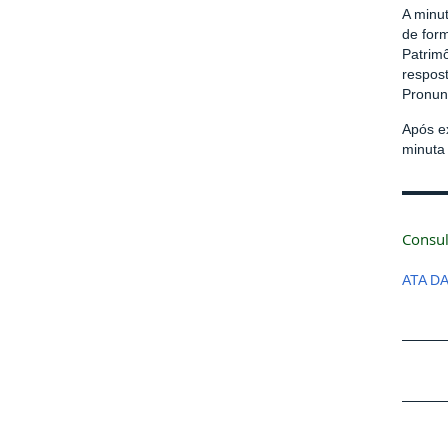
A minu
de for
Patrimô
respost
Pronun
Após e
minuta
Consul
ATA D