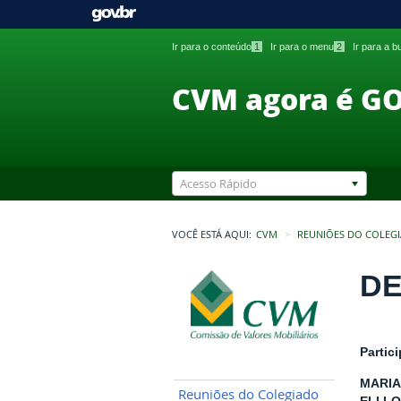
Ir para o conteúdo
1
Ir para o menu
2
Ir para a 
CVM agora é G
Acesso Rápido
VOCÊ ESTÁ AQUI:
CVM
REUNIÕES DO COLEG
DE
Partic
MARIA
Reuniões do Colegiado