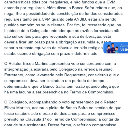
características tidas por irregulares, e não fundos que a CVM
entenda por regulares. Além disso, o Banco Safra reitera que, ao
negar-lhe a possibilidade de constituição de fundos considerados
regulares tanto pela CVM quanto pela ANBID, estariam sendo
punidos também os seus clientes. Por fim, foi ressaltado que, na
hipótese de o Colegiado entender que as razões fornecidas não
são suficientes para que reconsidere sua deliberação, este
deveria fixar um prazo para a obrigação assumida e, assim,
sanar o suposto equivoco da cláusula ter sido redigida
estabelecendo obrigação com prazo indeterminado.
O Relator Eliseu Martins apresentou voto concordando com a
interpretação já exarada pelo Colegiado na referida reunião.
Entretanto, como levantado pelo Requerente, considerou que o
compromisso deva ser limitado a um período de tempo
determinado e que o Banco Safra tem razão quando alega que
há uma lacuna a ser preenchida no Termo de Compromisso.
O Colegiado, acompanhando o voto apresentado pelo Relator
Eliseu Martins, acatou o pleito do Banco Safra no sentido de que
fosse estabelecido o prazo de dois anos para o compromisso
previsto na Cláusula 1ª do Termo de Compromisso, a contar da
data de sua assinatura. Dessa forma, o referido compromisso