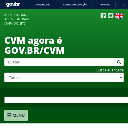
COMUNICA BR
ACESSO À INFORMAÇÃO
PARTICIPE
LEGI
IR
ACESSIBILIDADE
PARA
ALTO-CONTRASTE
O
MAPA DO SITE
CONTEÚDO
CVM agora é
GOV.BR/CVM
Busca Avançada
MENU