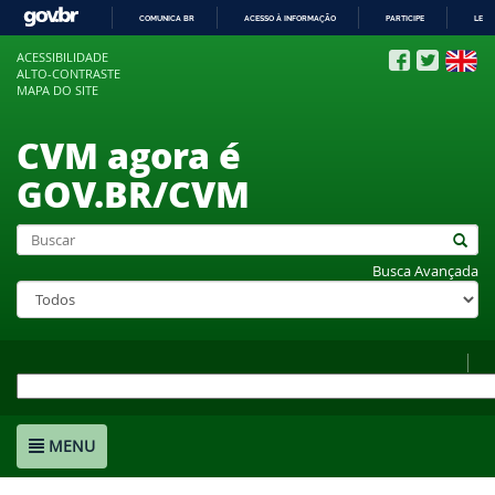
COMUNICA BR
ACESSO À INFORMAÇÃO
PARTICIPE
LEGI
IR
ACESSIBILIDADE
PARA
ALTO-CONTRASTE
O
MAPA DO SITE
CONTEÚDO
CVM agora é
GOV.BR/CVM
Busca Avançada
MENU