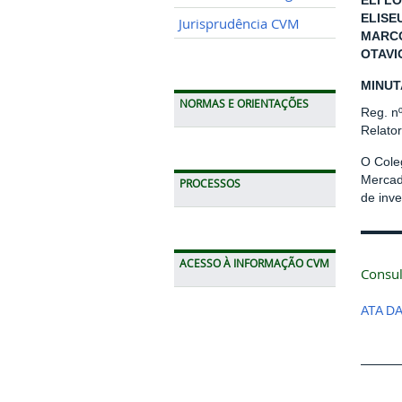
ELI LO
ELISE
Jurisprudência CVM
MARCO
OTAVI
MINUT
NORMAS E ORIENTAÇÕES
Reg. n
Relato
O Cole
Mercado
PROCESSOS
de inv
ACESSO À INFORMAÇÃO CVM
Consul
ATA D