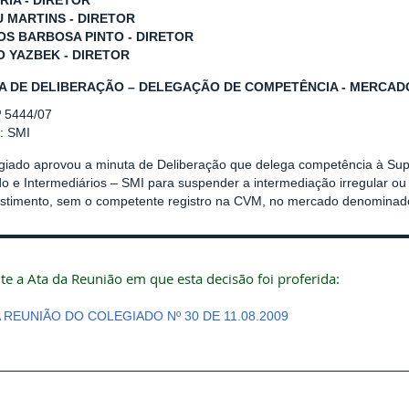
RIA - DIRETOR
U MARTINS - DIRETOR
S BARBOSA PINTO - DIRETOR
O YAZBEK - DIRETOR
A DE DELIBERAÇÃO – DELEGAÇÃO DE COMPETÊNCIA - MERCAD
º 5444/07
r: SMI
giado aprovou a minuta de Deliberação que delega competência à Su
 e Intermediários – SMI para suspender a intermediação irregular ou 
estimento, sem o competente registro na CVM, no mercado denominad
te a Ata da Reunião em que esta decisão foi proferida:
A REUNIÃO DO COLEGIADO Nº 30 DE 11.08.2009