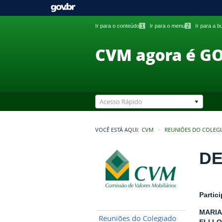
Ir para o conteúdo
1
Ir para o menu
2
Ir para a 
CVM agora é G
Acesso Rápido
VOCÊ ESTÁ AQUI:
CVM
REUNIÕES DO COLEG
DE
Partic
MARIA
Reuniões do Colegiado