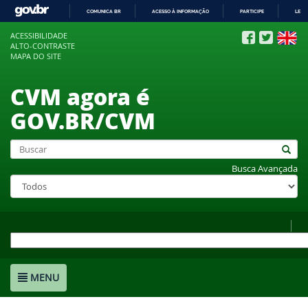
COMUNICA BR
ACESSO À INFORMAÇÃO
PARTICIPE
LEGI
IR
ACESSIBILIDADE
PARA
ALTO-CONTRASTE
O
MAPA DO SITE
CONTEÚDO
CVM agora é
GOV.BR/CVM
Busca Avançada
MENU