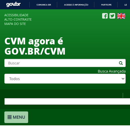
COMUNICA BR
ACESSO À INFORMAÇÃO
PARTICIPE
LEGI
IR
ACESSIBILIDADE
PARA
ALTO-CONTRASTE
O
MAPA DO SITE
CONTEÚDO
CVM agora é
GOV.BR/CVM
Busca Avançada
MENU