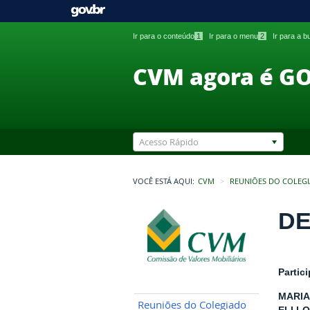
Ir para o conteúdo
1
Ir para o menu
2
Ir para a 
CVM agora é G
Acesso Rápido
VOCÊ ESTÁ AQUI:
CVM
REUNIÕES DO COLEG
DE
Partic
MARIA
Reuniões do Colegiado