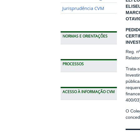
ELI LO
ELISE
Jurisprudência CVM
MARCO
OTAVI
PEDID
CERTI
NORMAS E ORIENTAÇÕES
INVEST
Reg. n
Relato
PROCESSOS
Trata-s
Investi
pública
requer
ACESSO À INFORMAÇÃO CVM
finance
400/03
O Cole
conced