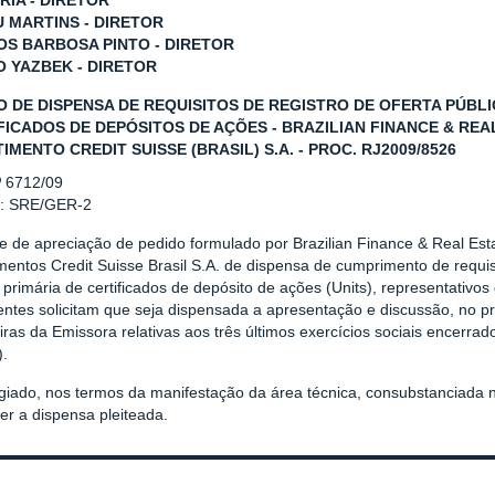
RIA - DIRETOR
U MARTINS - DIRETOR
S BARBOSA PINTO - DIRETOR
O YAZBEK - DIRETOR
O DE DISPENSA DE REQUISITOS DE REGISTRO DE OFERTA PÚBLI
FICADOS DE DEPÓSITOS DE AÇÕES - BRAZILIAN FINANCE & REAL
IMENTO CREDIT SUISSE (BRASIL) S.A. - PROC. RJ2009/8526
º 6712/09
r: SRE/GER-2
e de apreciação de pedido formulado por Brazilian Finance & Real Est
mentos Credit Suisse Brasil S.A. de dispensa de cumprimento de requisi
 primária de certificados de depósito de ações (Units), representativos
entes solicitam que seja dispensada a apresentação e discussão, no p
iras da Emissora relativas aos três últimos exercícios sociais encerrado
).
giado, nos termos da manifestação da área técnica, consubstanciad
er a dispensa pleiteada.