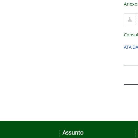
Anexo
Consul
ATA D
Assunto