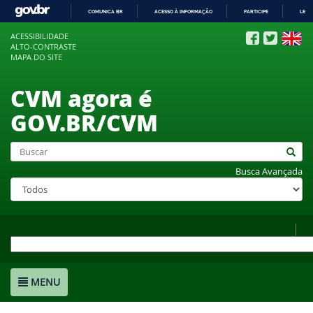
COMUNICA BR
ACESSO À INFORMAÇÃO
PARTICIPE
LEGI
IR
ACESSIBILIDADE
PARA
ALTO-CONTRASTE
O
MAPA DO SITE
CONTEÚDO
CVM agora é
GOV.BR/CVM
Busca Avançada
MENU