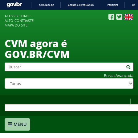
COMUNICA BR
ACESSO À INFORMAÇÃO
PARTICIPE
LEGI
IR
ACESSIBILIDADE
PARA
ALTO-CONTRASTE
O
MAPA DO SITE
CONTEÚDO
CVM agora é
GOV.BR/CVM
Busca Avançada
MENU