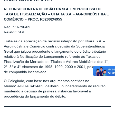
OTAVIO YAZBEK - DIRETOR
RECURSO CONTRA DECISÃO DA SGE EM PROCESSO DE
TAXA DE FISCALIZAÇÃO – UTIARA S.A. - AGROINDÚSTRIA E
COMÉRCIO – PROC. RJ2002/4955
Reg. nº 6796/09
Relator: SGE
Trata-se da apreciação de recurso interposto por Utiara S.A. –
Agroindústria e Comércio contra decisão da Superintendência
Geral que julgou procedente o lançamento do crédito tributário
relativo à Notificação de Lançamento referente às Taxas de
Fiscalização do Mercado de Títulos e Valores Mobiliários dos 1°,
2°, 3° e 4° trimestres de 1998, 1999, 2000 e 2001, pelo registro
de companhia incentivada.
O Colegiado, com base nos argumentos contidos no
Memo/SAD/GAC/414/09, deliberou o indeferimento do recurso,
mantendo a decisão de primeira instância favorável à
procedência do lançamento do débito.