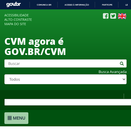
COMUNICA BR
ACESSO À INFORMAÇÃO
PARTICIPE
LEGI
IR
ACESSIBILIDADE
PARA
ALTO-CONTRASTE
O
MAPA DO SITE
CONTEÚDO
CVM agora é
GOV.BR/CVM
Busca Avançada
MENU