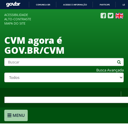
COMUNICA BR
ACESSO À INFORMAÇÃO
PARTICIPE
LEGI
IR
ACESSIBILIDADE
PARA
ALTO-CONTRASTE
O
MAPA DO SITE
CONTEÚDO
CVM agora é
GOV.BR/CVM
Busca Avançada
MENU