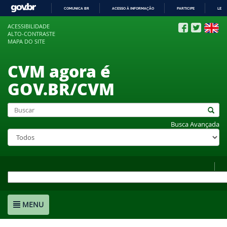
COMUNICA BR
ACESSO À INFORMAÇÃO
PARTICIPE
LEGI
IR
ACESSIBILIDADE
PARA
ALTO-CONTRASTE
O
MAPA DO SITE
CONTEÚDO
CVM agora é
GOV.BR/CVM
Busca Avançada
MENU