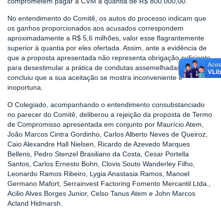
comprometem pagar à CVM a quantia de R$ 800.000,00.
No entendimento do Comitê, os autos do processo indicam que
os ganhos proporcionados aos acusados correspondem
aproximadamente a R$ 5,6 milhões, valor esse flagrantemente
superior à quantia por eles ofertada. Assim, ante a evidência de
que a proposta apresentada não representa obrigação suficiente
para desestimular a prática de condutas assemelhadas, o Comitê
concluiu que a sua aceitação se mostra inconveniente e
inoportuna.
O Colegiado, acompanhando o entendimento consubstanciado
no parecer do Comitê, deliberou a rejeição da proposta de Termo
de Compromisso apresentada em conjunto por Maurício Atem,
João Marcos Cintra Gordinho, Carlos Alberto Neves de Queiroz,
Caio Alexandre Hall Nielsen, Ricardo de Azevedo Marques
Bellens, Pedro Stenzel Brasiliano da Costa, Cesar Portella
Santos, Carlos Ernesto Bohn, Clovis Souto Wanderley Filho,
Leonardo Ramos Ribeiro, Lygia Anastasia Ramos, Manoel
Germano Mafort, Serrainvest Factoring Fomento Mercantil Ltda.,
Acilio Alves Borges Junior, Celso Tanus Atem e John Marcos
Acland Hidmarsh.