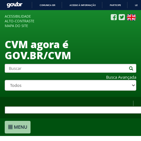
COMUNICA BR
ACESSO À INFORMAÇÃO
PARTICIPE
LEGI
IR
ACESSIBILIDADE
PARA
ALTO-CONTRASTE
O
MAPA DO SITE
CONTEÚDO
CVM agora é
GOV.BR/CVM
Busca Avançada
MENU