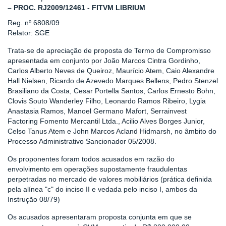
– PROC. RJ2009/12461 - FITVM LIBRIUM
Reg. nº 6808/09
Relator: SGE
Trata-se de apreciação de proposta de Termo de Compromisso
apresentada em conjunto por João Marcos Cintra Gordinho,
Carlos Alberto Neves de Queiroz, Maurício Atem, Caio Alexandre
Hall Nielsen, Ricardo de Azevedo Marques Bellens, Pedro Stenzel
Brasiliano da Costa, Cesar Portella Santos, Carlos Ernesto Bohn,
Clovis Souto Wanderley Filho, Leonardo Ramos Ribeiro, Lygia
Anastasia Ramos, Manoel Germano Mafort, Serrainvest
Factoring Fomento Mercantil Ltda., Acilio Alves Borges Junior,
Celso Tanus Atem e John Marcos Acland Hidmarsh, no âmbito do
Processo Administrativo Sancionador 05/2008.
Os proponentes foram todos acusados em razão do
envolvimento em operações supostamente fraudulentas
perpetradas no mercado de valores mobiliários (prática definida
pela alínea "c" do inciso II e vedada pelo inciso I, ambos da
Instrução 08/79)
Os acusados apresentaram proposta conjunta em que se