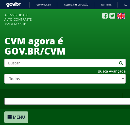
COMUNICA BR
ACESSO À INFORMAÇÃO
PARTICIPE
LEGI
IR
ACESSIBILIDADE
PARA
ALTO-CONTRASTE
O
MAPA DO SITE
CONTEÚDO
CVM agora é
GOV.BR/CVM
Busca Avançada
MENU