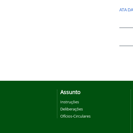
ATA D
Assunto
Instruções
Deliberações
Ofícios-Circulares