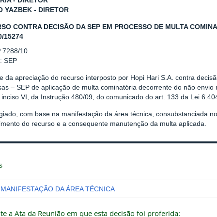
RIA - DIRETOR
O YAZBEK - DIRETOR
SO CONTRA DECISÃO DA SEP EM PROCESSO DE MULTA COMINATÓR
0/15274
º 7288/10
r: SEP
se da apreciação do recurso interposto por Hopi Hari S.A. contra deci
as – SEP de aplicação de multa cominatória decorrente do não envio 
, inciso VI, da Instrução 480/09, do comunicado do art. 133 da Lei 6.40
giado, com base na manifestação da área técnica, consubstanciada 
rimento do recurso e a consequente manutenção da multa aplicada.
s
MANIFESTAÇÃO DA ÁREA TÉCNICA
te a Ata da Reunião em que esta decisão foi proferida: