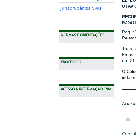
ELI LO
OTAVI
Jurisprudência CVM
RECUR
RJ201
Reg. n
NORMAS E ORIENTAÇÕES
Relato
Trata-
Empres
art. 21
PROCESSOS
O Cole
indefe
ACESSO À INFORMAÇÃO CVM
Anexo
Consul