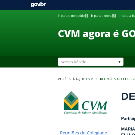
Ir para o conteúdo
1
Ir para o menu
2
Ir para a 
CVM agora é G
Acesso Rápido
VOCÊ ESTÁ AQUI:
CVM
REUNIÕES DO COLEG
DE
Partic
MARIA
Reuniões do Colegiado