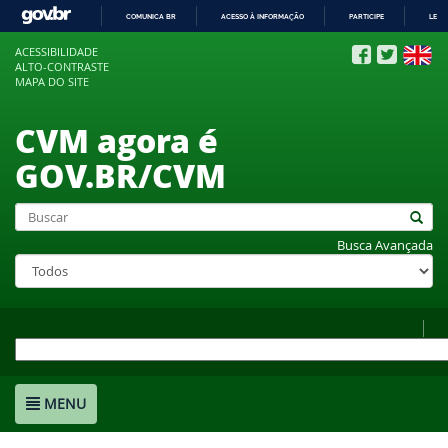
COMUNICA BR
ACESSO À INFORMAÇÃO
PARTICIPE
LEGI
IR
ACESSIBILIDADE
PARA
ALTO-CONTRASTE
O
MAPA DO SITE
CONTEÚDO
CVM agora é
GOV.BR/CVM
Busca Avançada
MENU