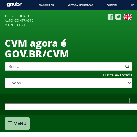
COMUNICA BR
ACESSO À INFORMAÇÃO
PARTICIPE
LEGI
IR
ACESSIBILIDADE
PARA
ALTO-CONTRASTE
O
MAPA DO SITE
CONTEÚDO
CVM agora é
GOV.BR/CVM
Busca Avançada
MENU