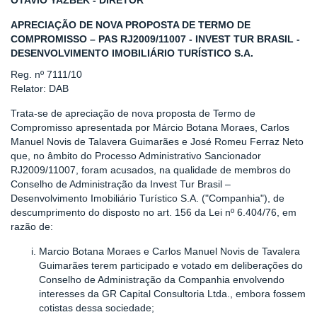
OTAVIO YAZBEK - DIRETOR
APRECIAÇÃO DE NOVA PROPOSTA DE TERMO DE
COMPROMISSO – PAS RJ2009/11007 - INVEST TUR BRASIL -
DESENVOLVIMENTO IMOBILIÁRIO TURÍSTICO S.A.
Reg. nº 7111/10
Relator: DAB
Trata-se de apreciação de nova proposta de Termo de
Compromisso apresentada por Márcio Botana Moraes, Carlos
Manuel Novis de Talavera Guimarães e José Romeu Ferraz Neto
que, no âmbito do Processo Administrativo Sancionador
RJ2009/11007, foram acusados, na qualidade de membros do
Conselho de Administração da Invest Tur Brasil –
Desenvolvimento Imobiliário Turístico S.A. ("Companhia"), de
descumprimento do disposto no art. 156 da Lei nº 6.404/76, em
razão de:
Marcio Botana Moraes e Carlos Manuel Novis de Tavalera
Guimarães terem participado e votado em deliberações do
Conselho de Administração da Companhia envolvendo
interesses da GR Capital Consultoria Ltda., embora fossem
cotistas dessa sociedade;