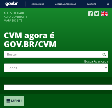
COMUNICA BR
ACESSO À INFORMAÇÃO
PARTICIPE
LEGI
IR
ACESSIBILIDADE
PARA
ALTO-CONTRASTE
O
MAPA DO SITE
CONTEÚDO
CVM agora é
GOV.BR/CVM
Busca Avançada
MENU